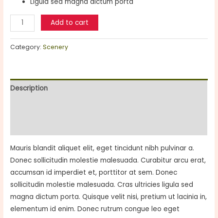
Ligula sed magna dictum porta
Tales
Add to cart
of
the
Category:
Scenery
Past
quantity
Description
Additional information
Reviews (0)
Mauris blandit aliquet elit, eget tincidunt nibh pulvinar a.
Donec sollicitudin molestie malesuada. Curabitur arcu erat,
accumsan id imperdiet et, porttitor at sem. Donec
sollicitudin molestie malesuada. Cras ultricies ligula sed
magna dictum porta. Quisque velit nisi, pretium ut lacinia in,
elementum id enim. Donec rutrum congue leo eget